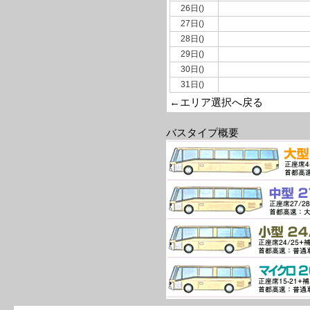
26日()
27日()
28日()
29日()
30日()
31日()
←エリア選択へ戻る
バスタイプ概要