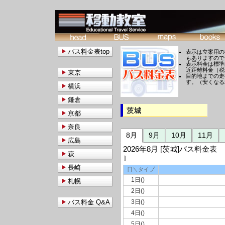
バス料金表top
表示は立案用の
もありますので
表示料金は標準
近距離料金（税
東京
目的地までの走
す。（安くなる
横浜
鎌倉
茨城
京都
奈良
8月
9月
10月
11月
広島
2026年8月 [茨城]バス料
萩
]
長崎
日＼タイプ
1日()
札幌
2日()
バス料金 Q&A
3日()
4日()
5日()