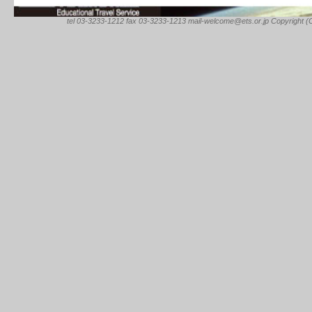
tel 03-3233-1212 fax 03-3233-1213 mail-welcome@ets.or.jp Copyright (C) 