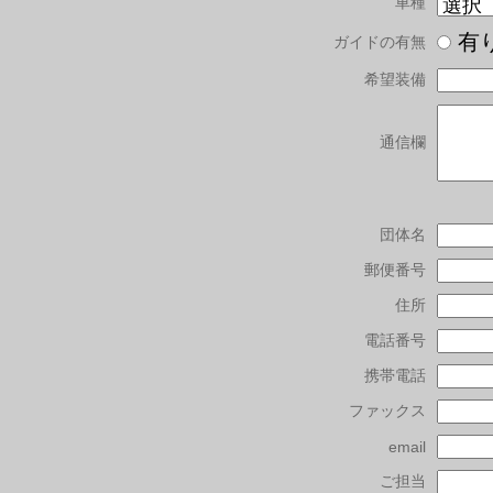
車種
有
ガイドの有無
希望装備
通信欄
団体名
郵便番号
住所
電話番号
携帯電話
ファックス
email
ご担当