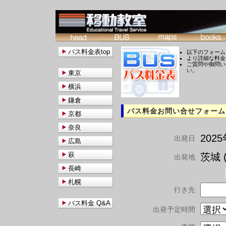
バス料金表top
以下のフォーム
より詳細な料金
ご質問や御問い
い。
東京
横浜
鎌倉
バス料金お問い合せフォーム
京都
奈良
202
出発日
広島
萩
茨城 (
出発地
長崎
札幌
行き先
バス料金 Q&A
出発予定時間