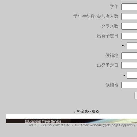
学年
学年生徒数･参加者人数
クラス数
出発予定日
〜
候補地
出発予定日
〜
候補地
←料金表へ戻る
tel 03-3233-1212 fax 03-3233-1213 mail-welcome@ets.or.jp Copyright (C) 