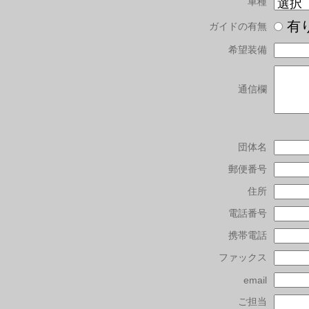
車種
有
ガイドの有無
希望装備
通信欄
団体名
郵便番号
住所
電話番号
携帯電話
ファックス
email
ご担当