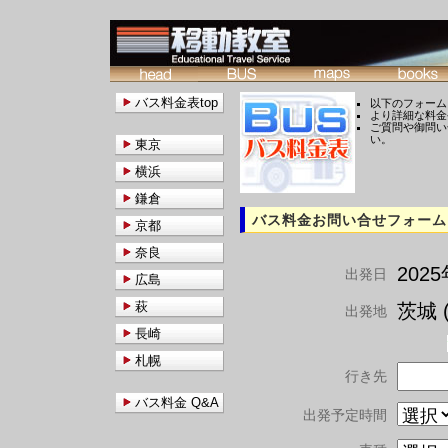
バス料金表top
以下のフォーム
より詳細な料金
ご質問や御問い
い。
東京
横浜
鎌倉
バス料金お問い合せフォーム
京都
奈良
202
出発日
広島
萩
茨城 (
出発地
長崎
札幌
行き先
バス料金 Q&A
出発予定時間