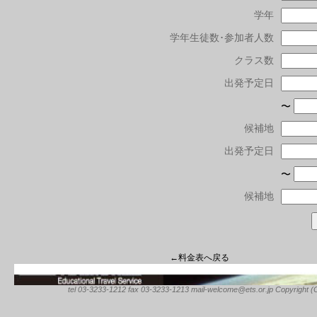
学年
学年生徒数･参加者人数
クラス数
出発予定日
〜
候補地
出発予定日
〜
候補地
←料金表へ戻る
tel 03-3233-1212 fax 03-3233-1213 mail-welcome@ets.or.jp Copyright (C) 