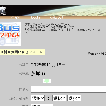
以下のフォームよりお問い合せ下さい。
より詳細な料金やプランをご案内致します
ご質問や御問い合わせ事項がございましたら通信欄へご記入下さ
い。
バス料金お問い合せフォーム
←料金表へ戻
2025年11月18日
出発日
茨城 ()
出発地
行き先
：
出発予定時間