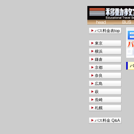
バス料金表top
東京
横浜
鎌倉
京都
奈良
広島
萩
長崎
札幌
バス料金 Q&A