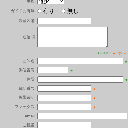
車種
有り
無し
ガイドの有無
希望装備
通信欄
★必須項目
★いずれか
団体名
★
郵便番号
★
住所
★
電話番号
★
携帯電話
★
ファックス
★
email
ご担当