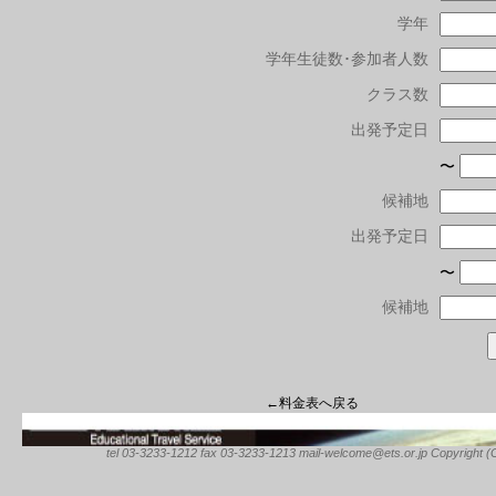
学年
学年生徒数･参加者人数
クラス数
出発予定日
〜
候補地
出発予定日
〜
候補地
←料金表へ戻る
tel 03-3233-1212 fax 03-3233-1213 mail-welcome@ets.or.jp Copyright (C) 