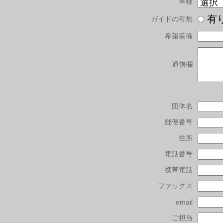
車種
有
ガイドの有無
希望装備
通信欄
団体名
郵便番号
住所
電話番号
携帯電話
ファックス
email
ご担当