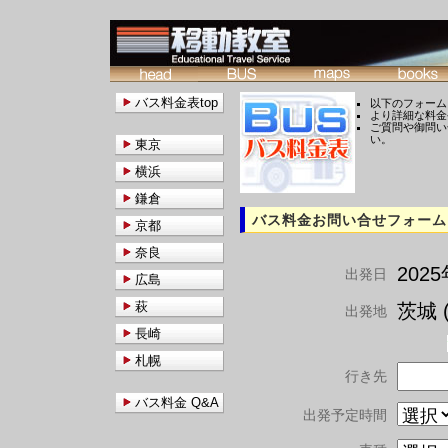
バス料金表top
以下のフォーム
より詳細な料金
ご質問や御問い
い。
東京
横浜
鎌倉
バス料金お問い合せフォーム
京都
奈良
202
出発日
広島
萩
茨城 (
出発地
長崎
札幌
行き先
バス料金 Q&A
出発予定時間