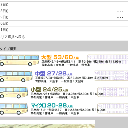
27日()
---
28日()
---
29日()
---
30日()
---
31日()
---
エリア選択へ戻る
タイプ概要