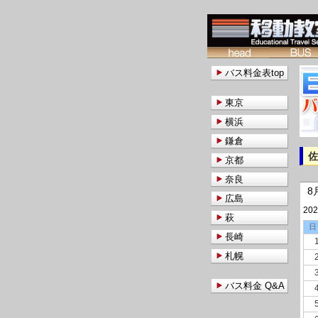
バス料金表top
東京
横浜
鎌倉
京都
奈良
8
広島
20
萩
日
長崎
札幌
バス料金 Q&A