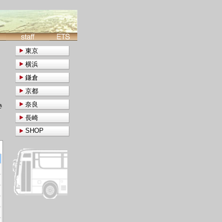
東京
横浜
鎌倉
京都
奈良
き
長崎
SHOP