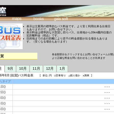
表示は立案用の標準的なバス料金です。より安く利用出来る出発日
もありますので、お問い合せ下さい。
表示料金は標準的な大型貸し切りバス。出発地から20km圏内往復の
近距離料金（税込）です。
目的地までの走行距離により若干の料金差額が出る場合もありま
す。（安くなる場合もあります）
各金額部分をクリックするとお問い合せフォームが開
佐賀
より正確な料金を問い合わせることが出来ます
月
9月
10月
11月
12月
1月
26年8月 [佐賀]バス料金表
[ 単位:円 ○空車有り △残り僅か ×満車 ]
＼タイプ
1日()
---
2日()
---
3日()
---
4日()
---
5日()
---