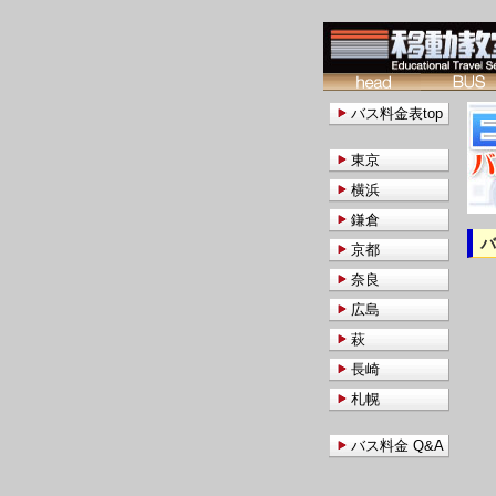
バス料金表top
東京
横浜
鎌倉
京都
奈良
広島
萩
長崎
札幌
バス料金 Q&A