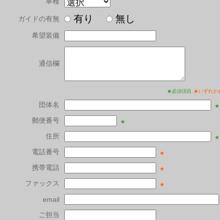
車種
有り
無し
ガイドの有無
希望装備
通信欄
★必須項目
★いずれか
団体名
★
郵便番号
★
住所
★
電話番号
★
携帯電話
★
ファックス
★
email
ご担当