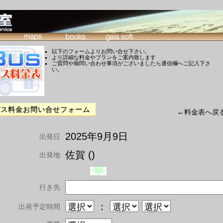
以下のフォームよりお問い合せ下さい。
より詳細な料金やプランをご案内致します
ご質問や御問い合わせ事項がございましたら通信欄へご記入下さ
い。
バス料金お問い合せフォーム
←料金表へ戻
2025年9月9日
出発日
佐賀 ()
出発地
行き先
：
出発予定時間