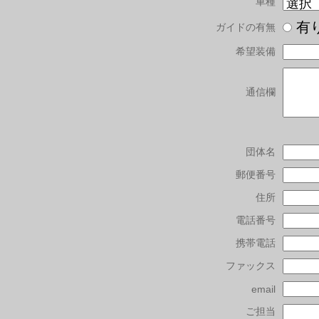
車種
有
ガイドの有無
希望装備
通信欄
団体名
郵便番号
住所
電話番号
携帯電話
ファックス
email
ご担当