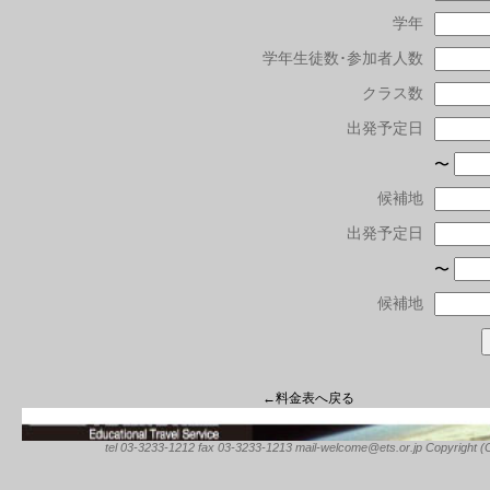
学年
学年生徒数･参加者人数
クラス数
出発予定日
〜
候補地
出発予定日
〜
候補地
←料金表へ戻る
tel 03-3233-1212 fax 03-3233-1213 mail-welcome@ets.or.jp Copyright (C) 