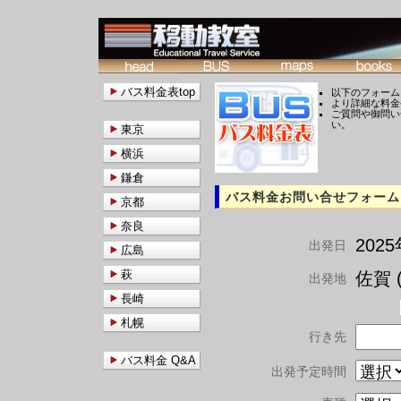
バス料金表top
以下のフォーム
より詳細な料金
ご質問や御問い
い。
東京
横浜
鎌倉
バス料金お問い合せフォーム
京都
奈良
202
出発日
広島
萩
佐賀 (
出発地
長崎
札幌
行き先
バス料金 Q&A
出発予定時間