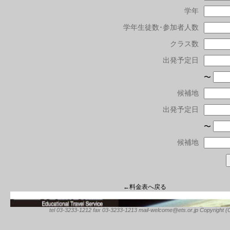
学年
学年生徒数･参加者人数
クラス数
出発予定日
〜
候補地
出発予定日
〜
候補地
←料金表へ戻る
tel 03-3233-1212 fax 03-3233-1213 mail-welcome@ets.or.jp Copyright (C) 