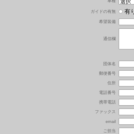
車種
有
ガイドの有無
希望装備
通信欄
団体名
郵便番号
住所
電話番号
携帯電話
ファックス
email
ご担当