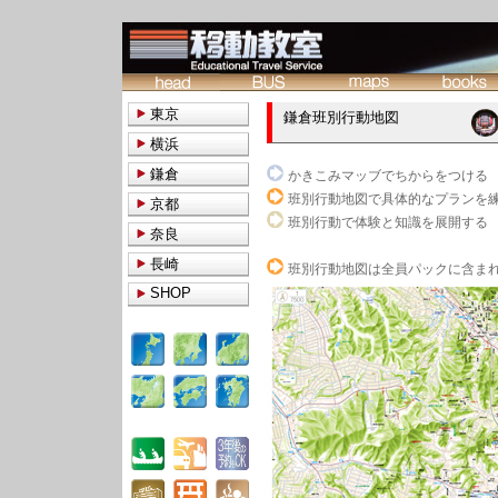
東京
鎌倉班別行動地図
横浜
鎌倉
かきこみマッブでちからをつける
班別行動地図で具体的なプランを
京都
班別行動で体験と知識を展開する
奈良
長崎
班別行動地図は全員パックに含ま
SHOP