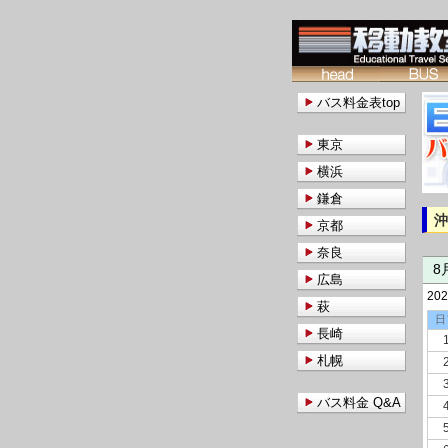
バス料金表top
東京
横浜
鎌倉
京都
奈良
8
広島
20
萩
日
長崎
札幌
バス料金 Q&A