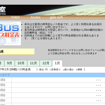
表示は立案用の標準的なバス料金です。より安く利用出来る出発日
もありますので、お問い合せ下さい。
表示料金は標準的な大型貸し切りバス。出発地から20km圏内往復の
近距離料金（税込）です。
目的地までの走行距離により若干の料金差額が出る場合もありま
す。（安くなる場合もあります）
各金額部分をクリックするとお問い合せフォームが開
沖縄
より正確な料金を問い合わせることが出来ます
月
9月
10月
11月
12月
1月
27年1月 [沖縄]バス料金表
[ 単位:円 ○空車有り △残り僅か ×満車 ]
＼タイプ
1日()
---
2日()
---
3日()
---
4日()
---
5日()
---