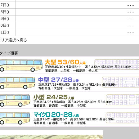
27日()
---
28日()
---
29日()
---
30日()
---
31日()
---
エリア選択へ戻る
タイプ概要