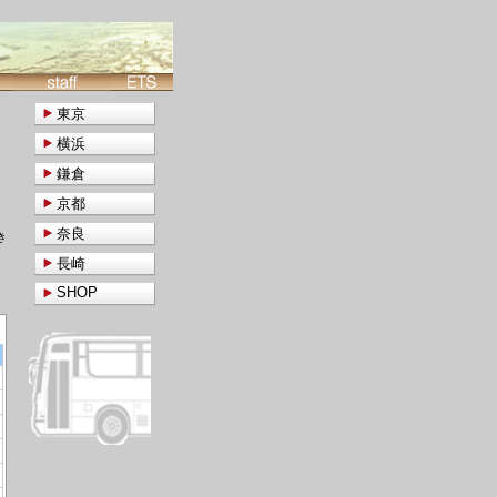
東京
横浜
鎌倉
京都
奈良
き
長崎
SHOP