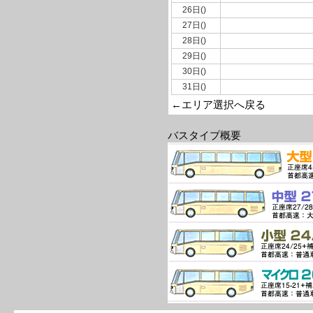
26日()
27日()
28日()
29日()
30日()
31日()
←エリア選択へ戻る
バスタイプ概要