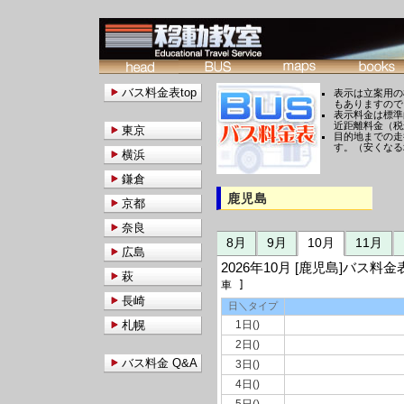
バス料金表top
表示は立案用の
もありますので
表示料金は標準
近距離料金（税
東京
目的地までの走
す。（安くなる
横浜
鎌倉
鹿児島
京都
奈良
8月
9月
10月
11月
広島
2026年10月 [鹿児島]バス
萩
車 ]
長崎
日＼タイプ
札幌
1日()
2日()
バス料金 Q&A
3日()
4日()