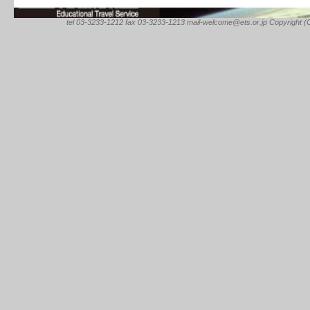
tel 03-3233-1212 fax 03-3233-1213 mail-welcome@ets.or.jp Copyright (C) 