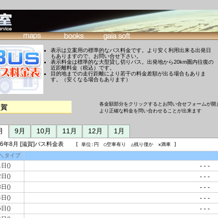
表示は立案用の標準的なバス料金です。より安く利用出来る出発日
もありますので、お問い合せ下さい。
表示料金は標準的な大型貸し切りバス。出発地から20km圏内往復の
近距離料金（税込）です。
目的地までの走行距離により若干の料金差額が出る場合もありま
す。（安くなる場合もあります）
各金額部分をクリックするとお問い合せフォームが開
滋賀
より正確な料金を問い合わせることが出来ます
月
9月
10月
11月
12月
1月
26年8月 [滋賀]バス料金表
[ 単位:円 ○空車有り △残り僅か ×満車 ]
＼タイプ
1日()
---
2日()
---
3日()
---
4日()
---
5日()
---