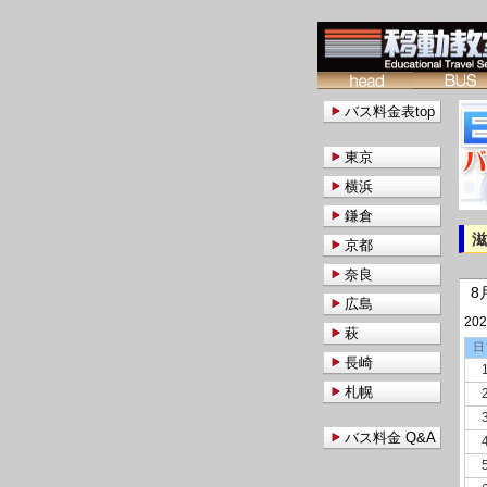
バス料金表top
東京
横浜
鎌倉
京都
奈良
8
広島
20
萩
日
長崎
札幌
バス料金 Q&A