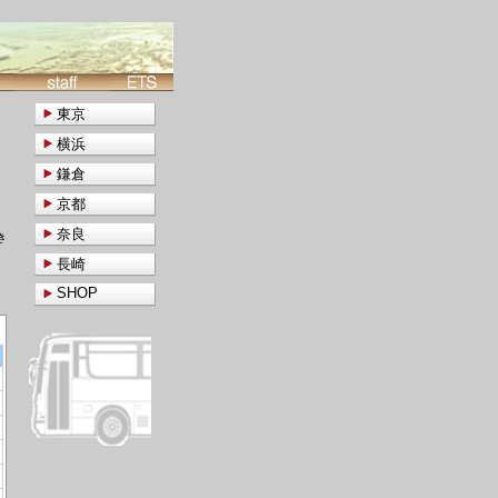
東京
横浜
鎌倉
京都
奈良
き
長崎
SHOP