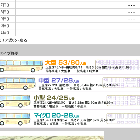
27日()
---
28日()
---
29日()
---
30日()
---
31日()
---
エリア選択へ戻る
タイプ概要