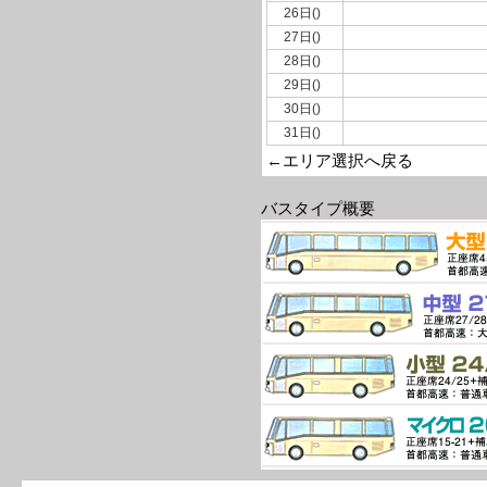
26日()
27日()
28日()
29日()
30日()
31日()
←エリア選択へ戻る
バスタイプ概要