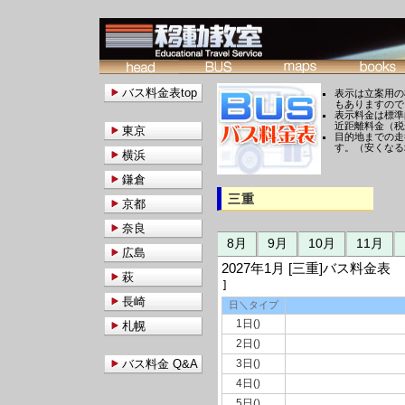
バス料金表top
表示は立案用の
もありますので
表示料金は標準
近距離料金（税
東京
目的地までの走
す。（安くなる
横浜
鎌倉
三重
京都
奈良
8月
9月
10月
11月
広島
2027年1月 [三重]バス料
萩
]
長崎
日＼タイプ
1日()
札幌
2日()
バス料金 Q&A
3日()
4日()
5日()