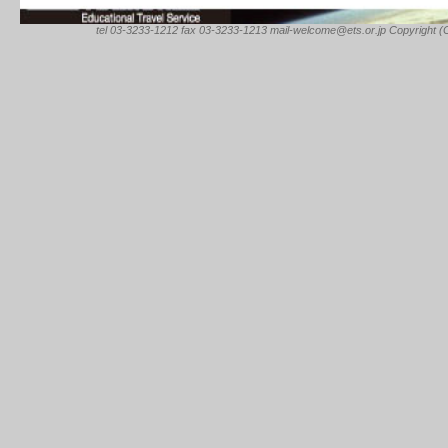
tel 03-3233-1212 fax 03-3233-1213 mail-welcome@ets.or.jp Copyright (C) 