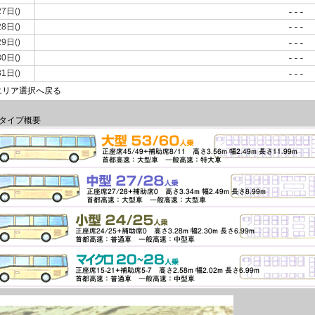
27日()
---
28日()
---
29日()
---
30日()
---
31日()
---
エリア選択へ戻る
タイプ概要