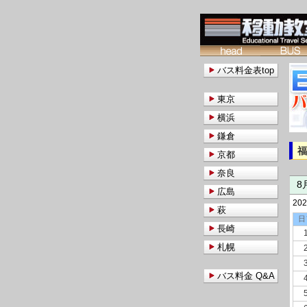
バス料金表top
東京
横浜
鎌倉
京都
奈良
8
広島
20
萩
日
長崎
札幌
バス料金 Q&A