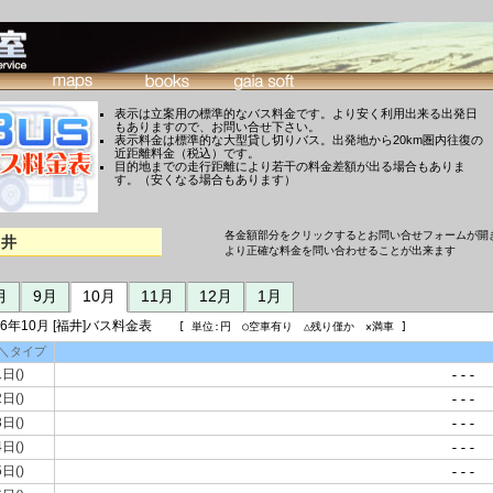
表示は立案用の標準的なバス料金です。より安く利用出来る出発日
もありますので、お問い合せ下さい。
表示料金は標準的な大型貸し切りバス。出発地から20km圏内往復の
近距離料金（税込）です。
目的地までの走行距離により若干の料金差額が出る場合もありま
す。（安くなる場合もあります）
各金額部分をクリックするとお問い合せフォームが開
福井
より正確な料金を問い合わせることが出来ます
月
9月
10月
11月
12月
1月
26年10月 [福井]バス料金表
[ 単位:円 ○空車有り △残り僅か ×満車 ]
＼タイプ
1日()
---
2日()
---
3日()
---
4日()
---
5日()
---