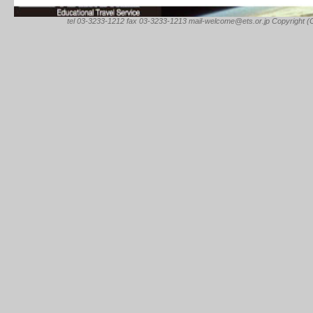
tel 03-3233-1212 fax 03-3233-1213 mail-welcome@ets.or.jp Copyright (C) 