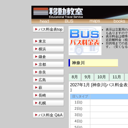
バス料金表top
表示は立案用の
もありますので
表示料金は標準
近距離料金（税
東京
目的地までの走
す。（安くなる
横浜
鎌倉
神奈川
京都
奈良
8月
9月
10月
11月
広島
2027年1月 [神奈川]バス
萩
]
長崎
日＼タイプ
1日()
札幌
2日()
バス料金 Q&A
3日()
4日()
5日()