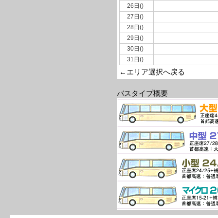
26日()
27日()
28日()
29日()
30日()
31日()
←エリア選択へ戻る
バスタイプ概要