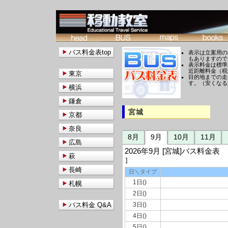
バス料金表top
表示は立案用の
もありますので
表示料金は標準
近距離料金（税
東京
目的地までの走
す。（安くなる
横浜
鎌倉
宮城
京都
奈良
8月
9月
10月
11月
広島
2026年9月 [宮城]バス料
萩
]
長崎
日＼タイプ
1日()
札幌
2日()
バス料金 Q&A
3日()
4日()
5日()