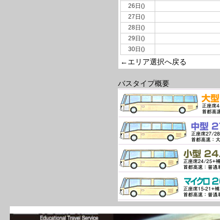
26日()
27日()
28日()
29日()
30日()
←エリア選択へ戻る
バスタイプ概要