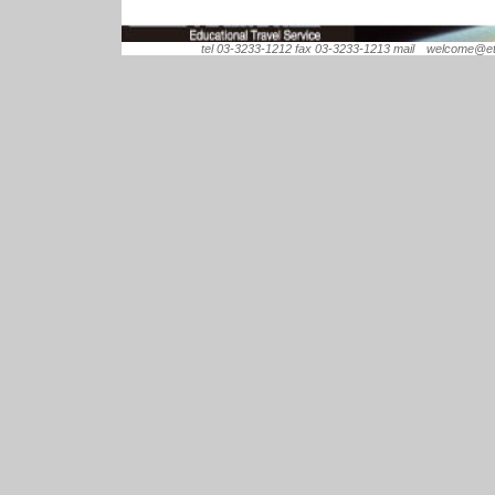
tel 03-3233-1212 fax 03-3233-1213 mail welcome@ets.or