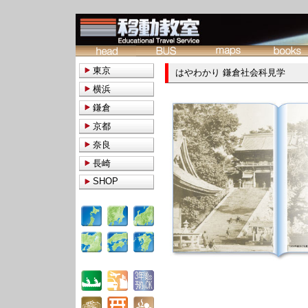
東京
はやわかり 鎌倉社会科見学
横浜
鎌倉
京都
奈良
長崎
SHOP