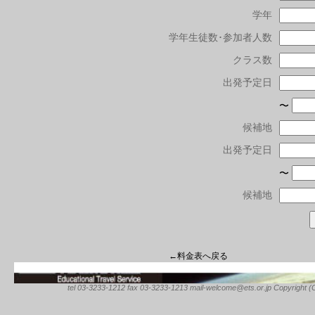
学年
学年生徒数･参加者人数
クラス数
出発予定日
〜
候補地
出発予定日
〜
候補地
←料金表へ戻る
tel 03-3233-1212 fax 03-3233-1213 mail-welcome@ets.or.jp Copyright (C) 