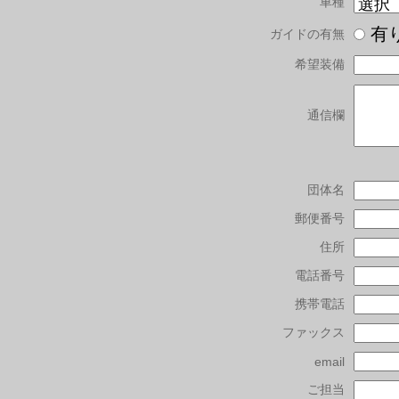
車種
有
ガイドの有無
希望装備
通信欄
団体名
郵便番号
住所
電話番号
携帯電話
ファックス
email
ご担当