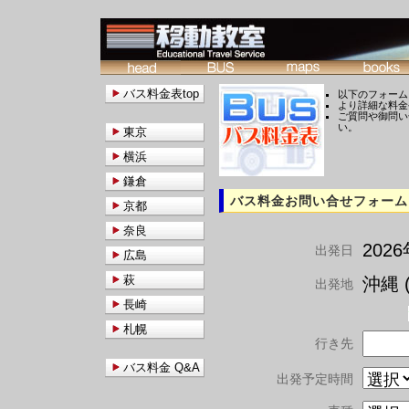
バス料金表top
以下のフォーム
より詳細な料金
ご質問や御問い
い。
東京
横浜
鎌倉
バス料金お問い合せフォーム
京都
奈良
202
出発日
広島
萩
沖縄 (
出発地
長崎
札幌
行き先
バス料金 Q&A
出発予定時間