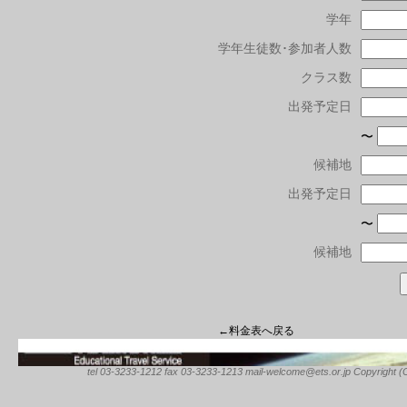
学年
学年生徒数･参加者人数
クラス数
出発予定日
〜
候補地
出発予定日
〜
候補地
←料金表へ戻る
tel 03-3233-1212 fax 03-3233-1213 mail-welcome@ets.or.jp Copyright (C) 