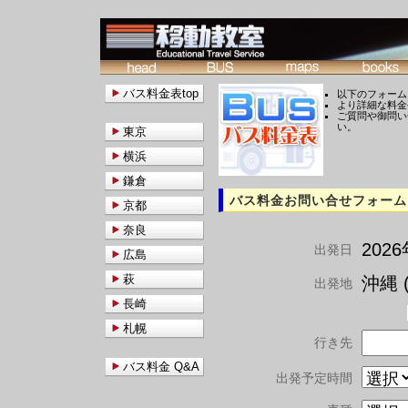
バス料金表top
以下のフォーム
より詳細な料金
ご質問や御問い
い。
東京
横浜
鎌倉
バス料金お問い合せフォーム
京都
奈良
202
出発日
広島
萩
沖縄 (
出発地
長崎
札幌
行き先
バス料金 Q&A
出発予定時間