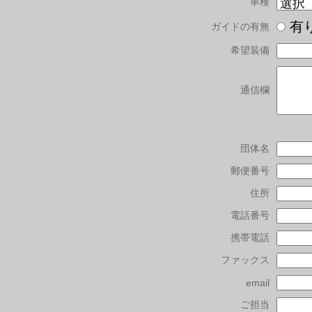
車種
有
ガイドの有無
希望装備
通信欄
団体名
郵便番号
住所
電話番号
携帯電話
ファックス
email
ご担当