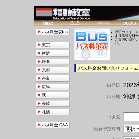
バス料金表top
以下のフォーム
より詳細な料金
ご質問や御問い
い。
東京
横浜
鎌倉
バス料金お問い合せフォーム
京都
奈良
202
出発日
広島
萩
沖縄 (
出発地
長崎
札幌
行き先
バス料金 Q&A
出発予定時間