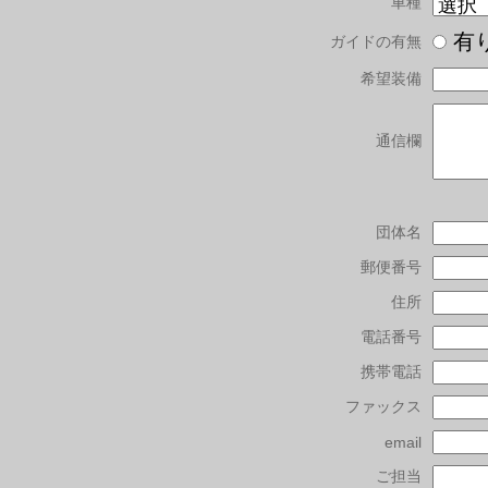
車種
有
ガイドの有無
希望装備
通信欄
団体名
郵便番号
住所
電話番号
携帯電話
ファックス
email
ご担当