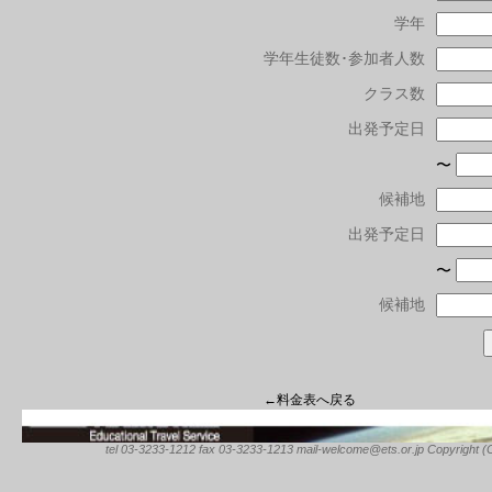
学年
学年生徒数･参加者人数
クラス数
出発予定日
〜
候補地
出発予定日
〜
候補地
←料金表へ戻る
tel 03-3233-1212 fax 03-3233-1213 mail-welcome@ets.or.jp Copyright (C) 