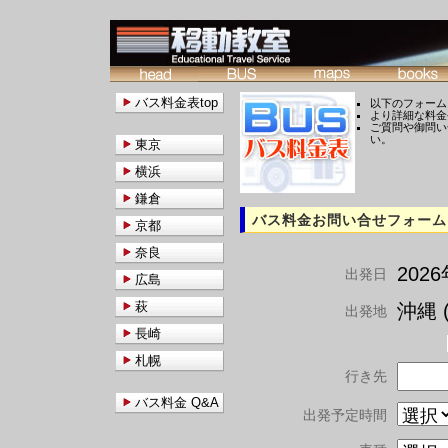
バス料金表top
以下のフォーム
より詳細な料金
ご質問や御問い
い。
東京
横浜
鎌倉
バス料金お問い合せフォーム
京都
奈良
202
出発日
広島
萩
沖縄 (
出発地
長崎
札幌
行き先
バス料金 Q&A
出発予定時間