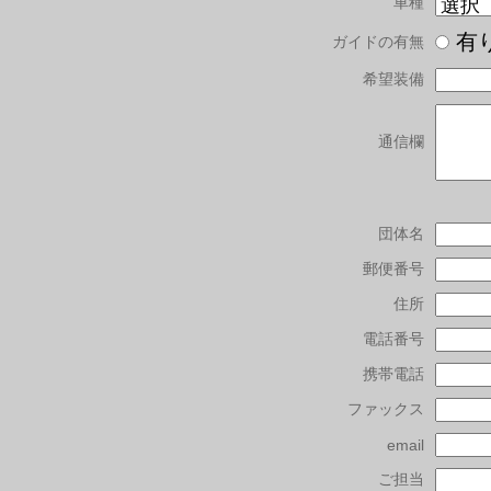
車種
有
ガイドの有無
希望装備
通信欄
団体名
郵便番号
住所
電話番号
携帯電話
ファックス
email
ご担当