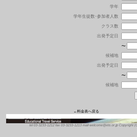
学年
学年生徒数･参加者人数
クラス数
出発予定日
〜
候補地
出発予定日
〜
候補地
←料金表へ戻る
tel 03-3233-1212 fax 03-3233-1213 mail-welcome@ets.or.jp Copyright (C) 