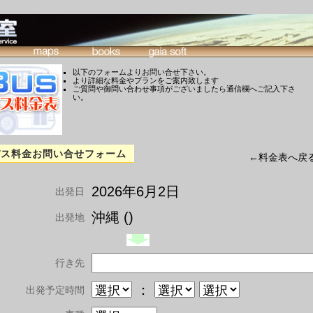
以下のフォームよりお問い合せ下さい。
より詳細な料金やプランをご案内致します
ご質問や御問い合わせ事項がございましたら通信欄へご記入下さ
い。
バス料金お問い合せフォーム
←料金表へ戻
2026年6月2日
出発日
沖縄 ()
出発地
行き先
：
出発予定時間