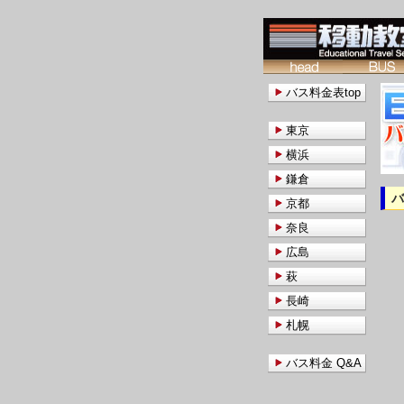
バス料金表top
東京
横浜
鎌倉
京都
奈良
広島
萩
長崎
札幌
バス料金 Q&A