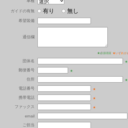
車種
有り
無し
ガイドの有無
希望装備
通信欄
★必須項目
★いずれか
団体名
★
郵便番号
★
住所
★
電話番号
★
携帯電話
★
ファックス
★
email
ご担当