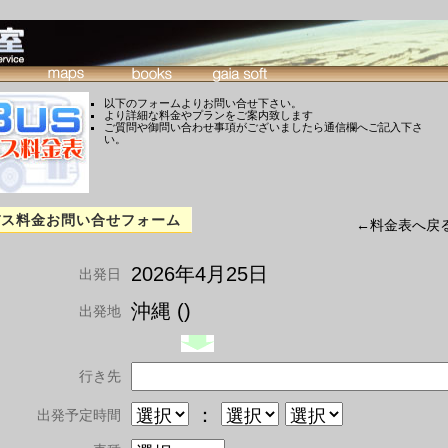
以下のフォームよりお問い合せ下さい。
より詳細な料金やプランをご案内致します
ご質問や御問い合わせ事項がございましたら通信欄へご記入下さ
い。
バス料金お問い合せフォーム
←料金表へ戻
2026年4月25日
出発日
沖縄 ()
出発地
行き先
：
出発予定時間