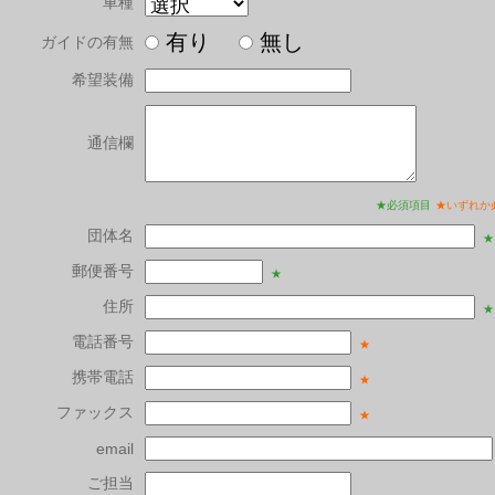
車種
有り
無し
ガイドの有無
希望装備
通信欄
★必須項目
★いずれか
団体名
★
郵便番号
★
住所
★
電話番号
★
携帯電話
★
ファックス
★
email
ご担当