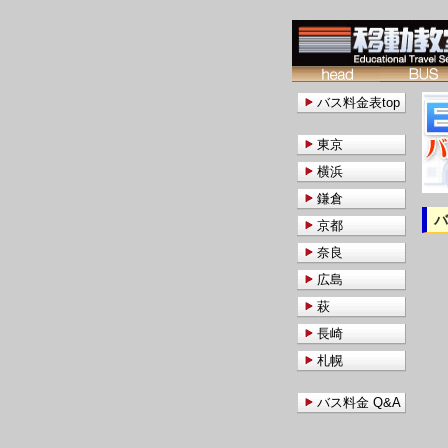
バス料金表top
東京
横浜
鎌倉
京都
奈良
広島
萩
長崎
札幌
バス料金 Q&A