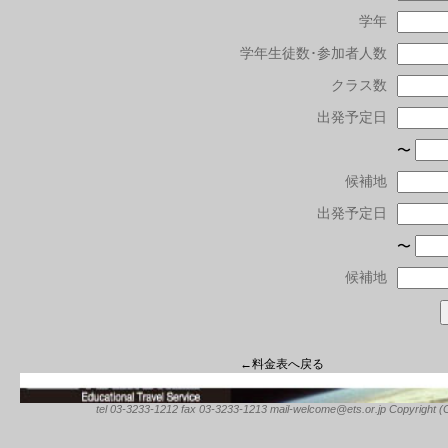
学年
学年生徒数･参加者人数
クラス数
出発予定日
〜
候補地
出発予定日
〜
候補地
←料金表へ戻る
tel 03-3233-1212 fax 03-3233-1213 mail-welcome@ets.or.jp Copyright (C) 