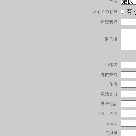
車種
有
ガイドの有無
希望装備
通信欄
団体名
郵便番号
住所
電話番号
携帯電話
ファックス
email
ご担当