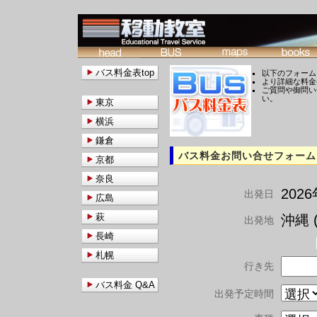
バス料金表top
以下のフォーム
より詳細な料金
ご質問や御問い
い。
東京
横浜
鎌倉
バス料金お問い合せフォーム
京都
奈良
202
出発日
広島
萩
沖縄 (
出発地
長崎
札幌
行き先
バス料金 Q&A
出発予定時間