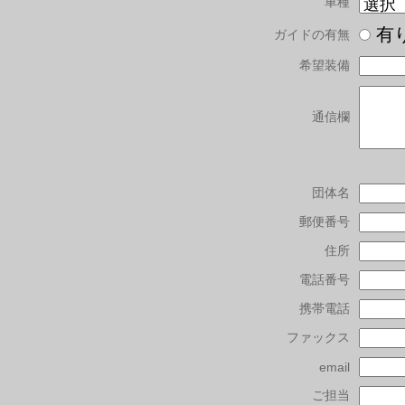
車種
有
ガイドの有無
希望装備
通信欄
団体名
郵便番号
住所
電話番号
携帯電話
ファックス
email
ご担当