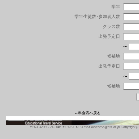
学年
学年生徒数･参加者人数
クラス数
出発予定日
〜
候補地
出発予定日
〜
候補地
←料金表へ戻る
tel 03-3233-1212 fax 03-3233-1213 mail-welcome@ets.or.jp Copyright (C) 