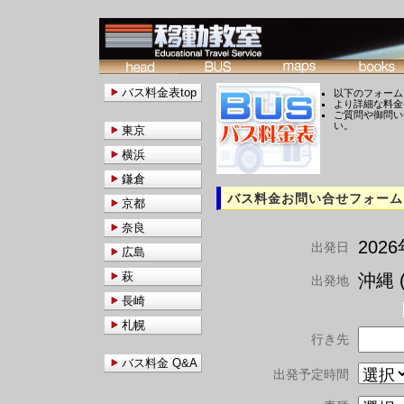
バス料金表top
以下のフォーム
より詳細な料金
ご質問や御問い
い。
東京
横浜
鎌倉
バス料金お問い合せフォーム
京都
奈良
202
出発日
広島
萩
沖縄 (
出発地
長崎
札幌
行き先
バス料金 Q&A
出発予定時間