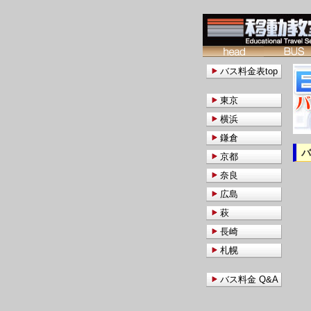
バス料金表top
東京
横浜
鎌倉
京都
奈良
広島
萩
長崎
札幌
バス料金 Q&A