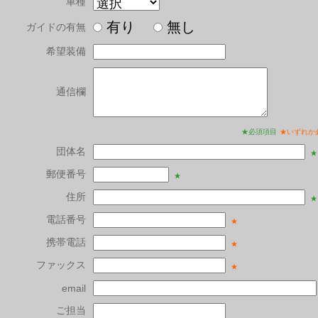
車種
有り
無し
ガイドの有無
希望装備
通信欄
★必須項目
★いずれか
団体名
★
郵便番号
★
住所
★
電話番号
★
携帯電話
★
ファックス
★
email
ご担当