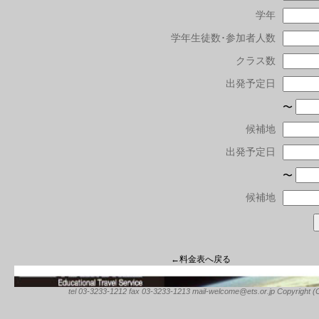
学年
学年生徒数･参加者人数
クラス数
出発予定日
〜
候補地
出発予定日
〜
候補地
←料金表へ戻る
tel 03-3233-1212 fax 03-3233-1213 mail-welcome@ets.or.jp Copyright (C) 