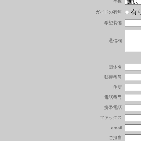
車種
有
ガイドの有無
希望装備
通信欄
団体名
郵便番号
住所
電話番号
携帯電話
ファックス
email
ご担当