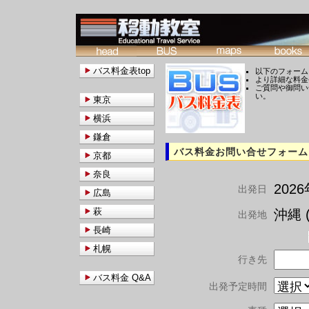
バス料金表top
以下のフォーム
より詳細な料金
ご質問や御問い
い。
東京
横浜
鎌倉
バス料金お問い合せフォーム
京都
奈良
202
出発日
広島
萩
沖縄 (
出発地
長崎
札幌
行き先
バス料金 Q&A
出発予定時間