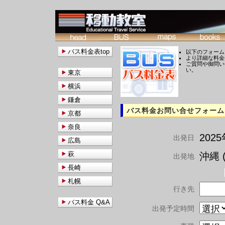
バス料金表top
以下のフォーム
より詳細な料金
ご質問や御問い
い。
東京
横浜
鎌倉
バス料金お問い合せフォーム
京都
奈良
202
出発日
広島
萩
沖縄 (
出発地
長崎
札幌
行き先
バス料金 Q&A
出発予定時間