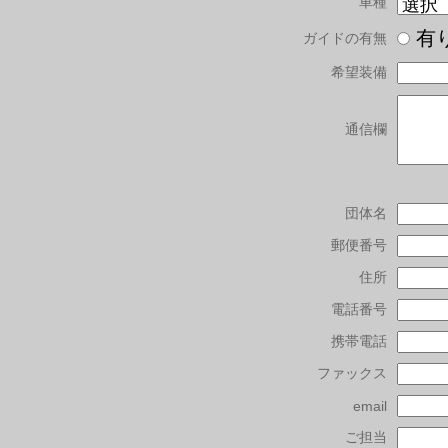
車種
有
ガイドの有無
希望装備
通信欄
団体名
郵便番号
住所
電話番号
携帯電話
ファックス
email
ご担当