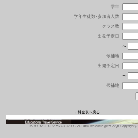
学年
学年生徒数･参加者人数
クラス数
出発予定日
〜
候補地
出発予定日
〜
候補地
←料金表へ戻る
tel 03-3233-1212 fax 03-3233-1213 mail-welcome@ets.or.jp Copyright (C) 