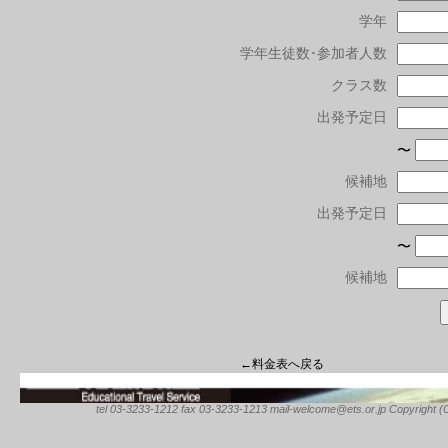
学年
学年生徒数･参加者人数
クラス数
出発予定日
〜
候補地
出発予定日
〜
候補地
←料金表へ戻る
tel 03-3233-1212 fax 03-3233-1213 mail-welcome@ets.or.jp Copyright (C) 