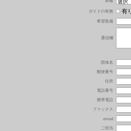
車種
有
ガイドの有無
希望装備
通信欄
団体名
郵便番号
住所
電話番号
携帯電話
ファックス
email
ご担当