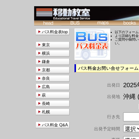
バス料金表top
以下のフォーム
より詳細な料金
ご質問や御問い
い。
東京
横浜
鎌倉
バス料金お問い合せフォーム
京都
奈良
202
出発日
広島
萩
沖縄 (
出発地
長崎
札幌
行き先
バス料金 Q&A
出発予定時間