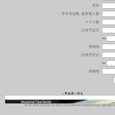
学年
学年生徒数･参加者人数
クラス数
出発予定日
〜
候補地
出発予定日
〜
候補地
←料金表へ戻る
tel 03-3233-1212 fax 03-3233-1213 mail-welcome@ets.or.jp Copyright (C) 