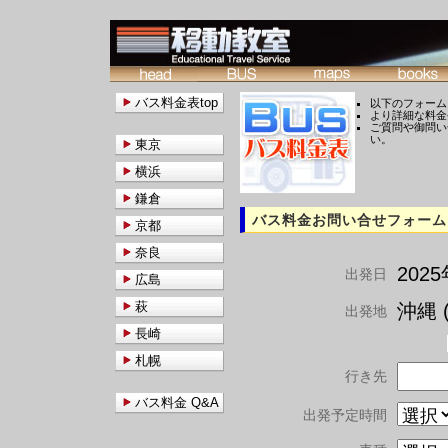
バス料金表top
以下のフォーム
より詳細な料金
ご質問や御問い
い。
東京
横浜
鎌倉
バス料金お問い合せフォーム
京都
奈良
202
出発日
広島
萩
沖縄 (
出発地
長崎
札幌
行き先
バス料金 Q&A
出発予定時間