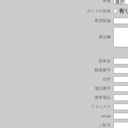
車種
有
ガイドの有無
希望装備
通信欄
団体名
郵便番号
住所
電話番号
携帯電話
ファックス
email
ご担当