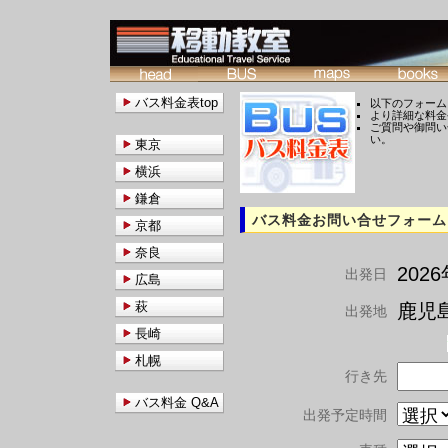
バス料金表top
以下のフォーム
より詳細な料金
ご質問や御問い
い。
東京
横浜
鎌倉
バス料金お問い合せフォーム
京都
奈良
202
出発日
広島
萩
鹿児島
出発地
長崎
札幌
行き先
バス料金 Q&A
出発予定時間