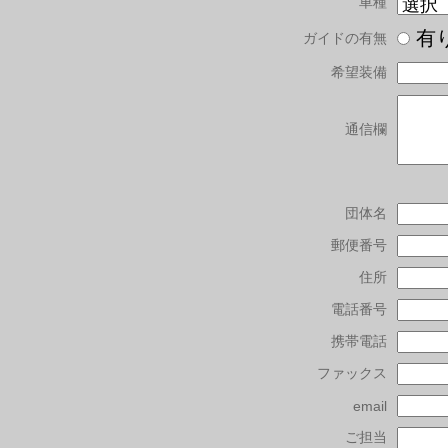
車種
有
ガイドの有無
希望装備
通信欄
団体名
郵便番号
住所
電話番号
携帯電話
ファックス
email
ご担当