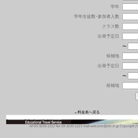
学年
学年生徒数･参加者人数
クラス数
出発予定日
〜
候補地
出発予定日
〜
候補地
←料金表へ戻る
tel 03-3233-1212 fax 03-3233-1213 mail-welcome@ets.or.jp Copyright (C) 