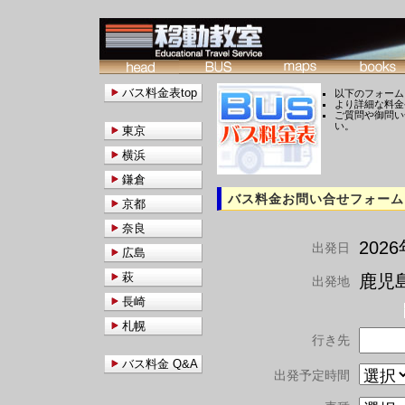
バス料金表top
以下のフォーム
より詳細な料金
ご質問や御問い
い。
東京
横浜
鎌倉
バス料金お問い合せフォーム
京都
奈良
202
出発日
広島
萩
鹿児島
出発地
長崎
札幌
行き先
バス料金 Q&A
出発予定時間