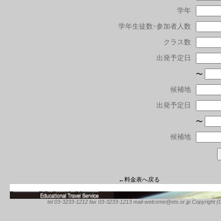
学年
学年生徒数･参加者人数
クラス数
出発予定日
〜
候補地
出発予定日
〜
候補地
←料金表へ戻る
tel 03-3233-1212 fax 03-3233-1213 mail-welcome@ets.or.jp Copyright (C) 