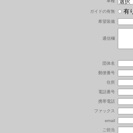
車種
有
ガイドの有無
希望装備
通信欄
団体名
郵便番号
住所
電話番号
携帯電話
ファックス
email
ご担当