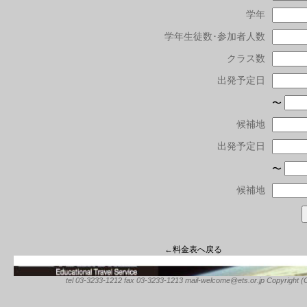
学年
学年生徒数･参加者人数
クラス数
出発予定日
〜
候補地
出発予定日
〜
候補地
←料金表へ戻る
tel 03-3233-1212 fax 03-3233-1213 mail-welcome@ets.or.jp Copyright (C) 