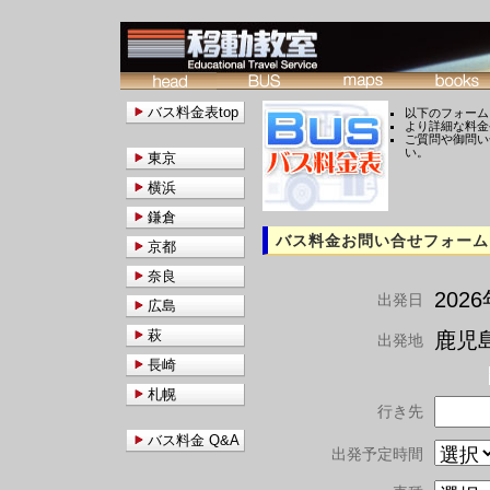
バス料金表top
以下のフォーム
より詳細な料金
ご質問や御問い
い。
東京
横浜
鎌倉
バス料金お問い合せフォーム
京都
奈良
202
出発日
広島
萩
鹿児島
出発地
長崎
札幌
行き先
バス料金 Q&A
出発予定時間