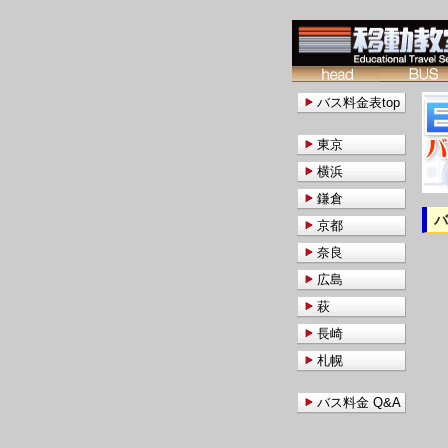
バス料金表top
東京
横浜
鎌倉
京都
奈良
広島
萩
長崎
札幌
バス料金 Q&A