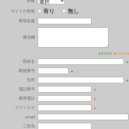
車種
有り
無し
ガイドの有無
希望装備
通信欄
★必須項目
★いずれか
団体名
★
郵便番号
★
住所
★
電話番号
★
携帯電話
★
ファックス
★
email
ご担当