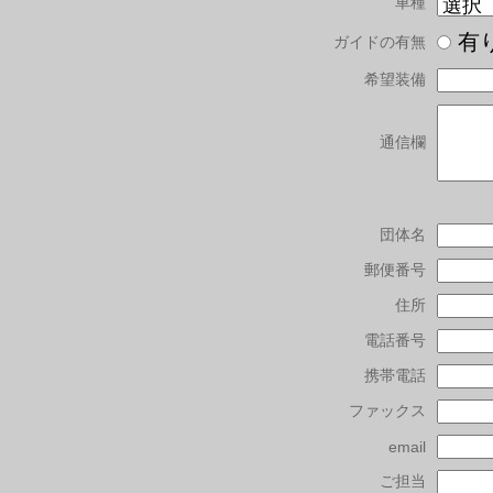
車種
有
ガイドの有無
希望装備
通信欄
団体名
郵便番号
住所
電話番号
携帯電話
ファックス
email
ご担当