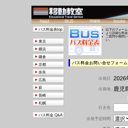
バス料金表top
以下のフォーム
より詳細な料金
ご質問や御問い
い。
東京
横浜
鎌倉
バス料金お問い合せフォーム
京都
奈良
202
出発日
広島
萩
鹿児島
出発地
長崎
札幌
行き先
バス料金 Q&A
出発予定時間