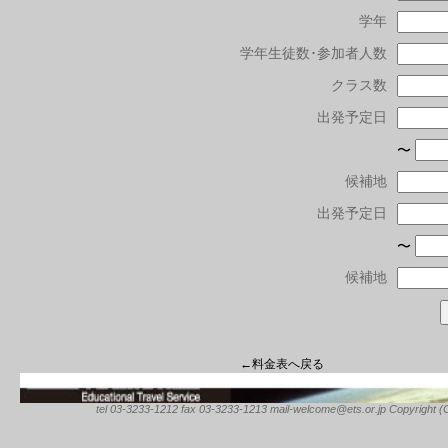
学年
学年生徒数･参加者人数
クラス数
出発予定日
〜
候補地
出発予定日
〜
候補地
←料金表へ戻る
tel 03-3233-1212 fax 03-3233-1213 mail-welcome@ets.or.jp Copyright (C) 