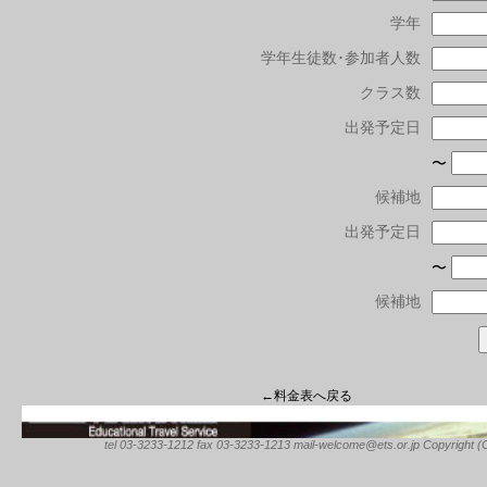
学年
学年生徒数･参加者人数
クラス数
出発予定日
〜
候補地
出発予定日
〜
候補地
←料金表へ戻る
tel 03-3233-1212 fax 03-3233-1213 mail-welcome@ets.or.jp Copyright (C) 