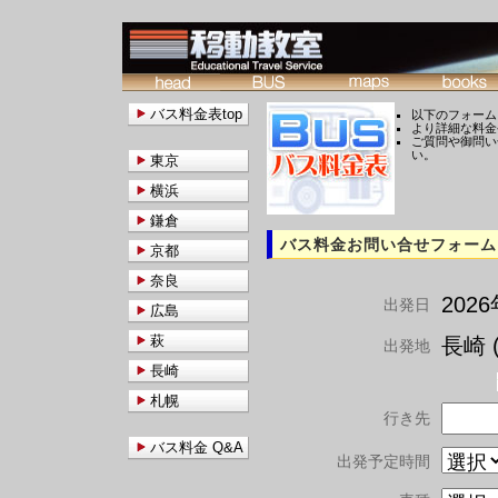
バス料金表top
以下のフォーム
より詳細な料金
ご質問や御問い
い。
東京
横浜
鎌倉
バス料金お問い合せフォーム
京都
奈良
202
出発日
広島
萩
長崎 (
出発地
長崎
札幌
行き先
バス料金 Q&A
出発予定時間