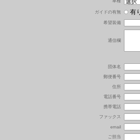
車種
有
ガイドの有無
希望装備
通信欄
団体名
郵便番号
住所
電話番号
携帯電話
ファックス
email
ご担当