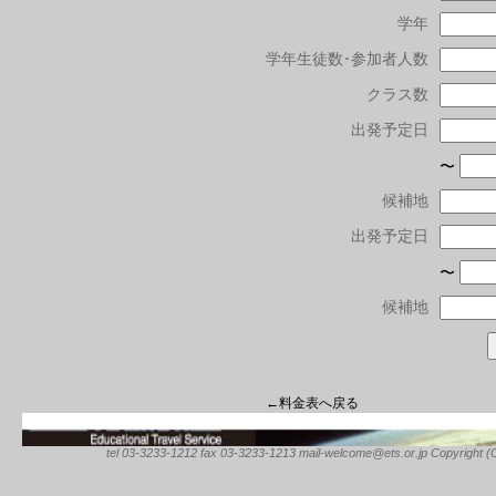
学年
学年生徒数･参加者人数
クラス数
出発予定日
〜
候補地
出発予定日
〜
候補地
←料金表へ戻る
tel 03-3233-1212 fax 03-3233-1213 mail-welcome@ets.or.jp Copyright (C) 