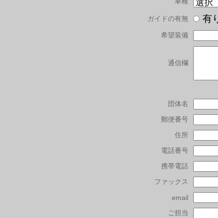
車種
有
ガイドの有無
希望装備
通信欄
団体名
郵便番号
住所
電話番号
携帯電話
ファックス
email
ご担当