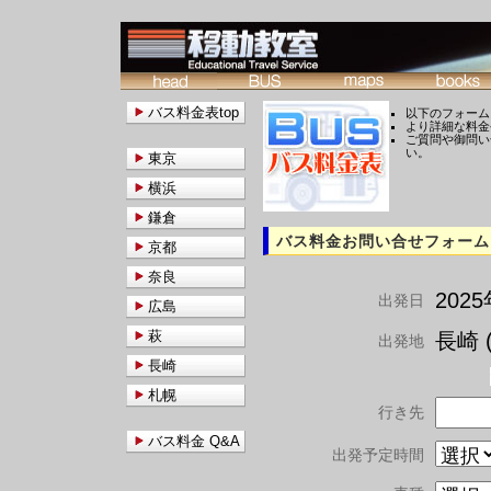
バス料金表top
以下のフォーム
より詳細な料金
ご質問や御問い
い。
東京
横浜
鎌倉
バス料金お問い合せフォーム
京都
奈良
202
出発日
広島
萩
長崎 (
出発地
長崎
札幌
行き先
バス料金 Q&A
出発予定時間