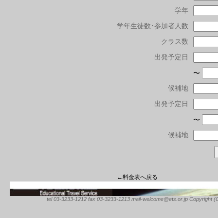
学年
学年生徒数･参加者人数
クラス数
出発予定日
〜
候補地
出発予定日
〜
候補地
←料金表へ戻る
tel 03-3233-1212 fax 03-3233-1213 mail-welcome@ets.or.jp Copyright (C) 