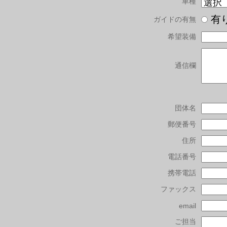
車種
有
ガイドの有無
希望装備
通信欄
団体名
郵便番号
住所
電話番号
携帯電話
ファックス
email
ご担当