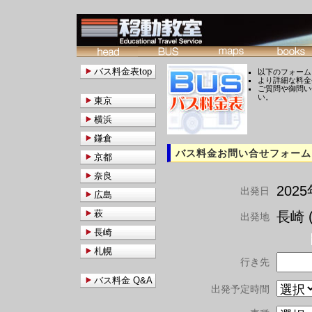
バス料金表top
以下のフォーム
より詳細な料金
ご質問や御問い
い。
東京
横浜
鎌倉
バス料金お問い合せフォーム
京都
奈良
202
出発日
広島
萩
長崎 (
出発地
長崎
札幌
行き先
バス料金 Q&A
出発予定時間