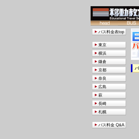
バス料金表top
東京
横浜
鎌倉
京都
奈良
広島
萩
長崎
札幌
バス料金 Q&A