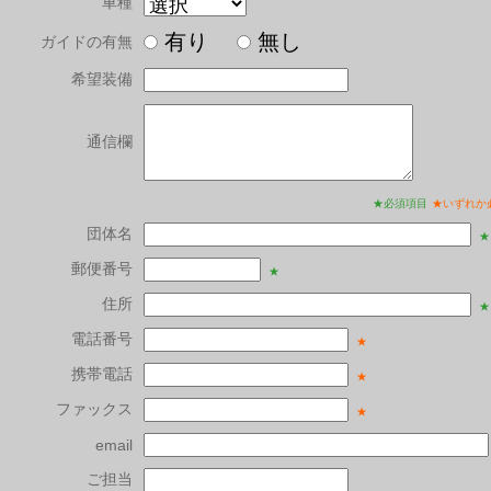
車種
有り
無し
ガイドの有無
希望装備
通信欄
★必須項目
★いずれか
団体名
★
郵便番号
★
住所
★
電話番号
★
携帯電話
★
ファックス
★
email
ご担当