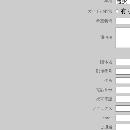
車種
有
ガイドの有無
希望装備
通信欄
団体名
郵便番号
住所
電話番号
携帯電話
ファックス
email
ご担当