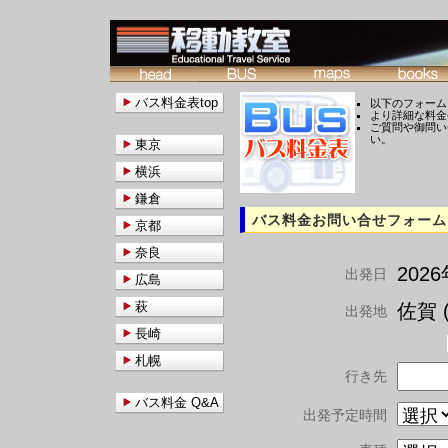
バス料金表top
以下のフォーム
より詳細な料金
ご質問や御問い
い。
東京
横浜
鎌倉
バス料金お問い合せフォーム
京都
奈良
202
出発日
広島
萩
佐賀 (
出発地
長崎
札幌
行き先
バス料金 Q&A
出発予定時間