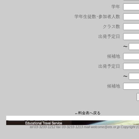
学年
学年生徒数･参加者人数
クラス数
出発予定日
〜
候補地
出発予定日
〜
候補地
←料金表へ戻る
tel 03-3233-1212 fax 03-3233-1213 mail-welcome@ets.or.jp Copyright (C) 