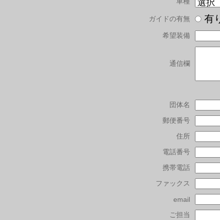
車種
有
ガイドの有無
希望装備
通信欄
団体名
郵便番号
住所
電話番号
携帯電話
ファックス
email
ご担当