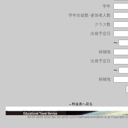
学年
学年生徒数･参加者人数
クラス数
出発予定日
〜
候補地
出発予定日
〜
候補地
←料金表へ戻る
tel 03-3233-1212 fax 03-3233-1213 mail-welcome@ets.or.jp Copyright (C) 