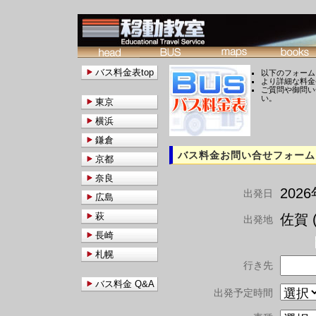
バス料金表top
以下のフォーム
より詳細な料金
ご質問や御問い
い。
東京
横浜
鎌倉
バス料金お問い合せフォーム
京都
奈良
202
出発日
広島
萩
佐賀 (
出発地
長崎
札幌
行き先
バス料金 Q&A
出発予定時間