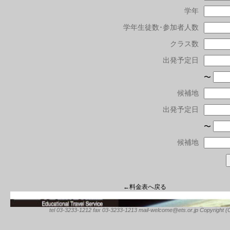
学年
学年生徒数･参加者人数
クラス数
出発予定日
〜
候補地
出発予定日
〜
候補地
←料金表へ戻る
tel 03-3233-1212 fax 03-3233-1213 mail-welcome@ets.or.jp Copyright (C) 