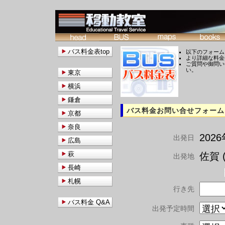
バス料金表top
以下のフォーム
より詳細な料金
ご質問や御問い
い。
東京
横浜
鎌倉
バス料金お問い合せフォーム
京都
奈良
202
出発日
広島
萩
佐賀 (
出発地
長崎
札幌
行き先
バス料金 Q&A
出発予定時間