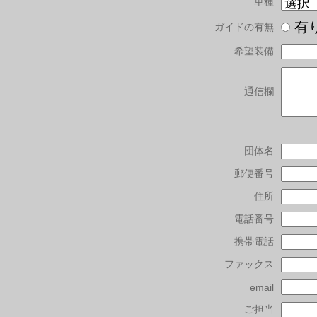
車種
有
ガイドの有無
希望装備
通信欄
団体名
郵便番号
住所
電話番号
携帯電話
ファックス
email
ご担当