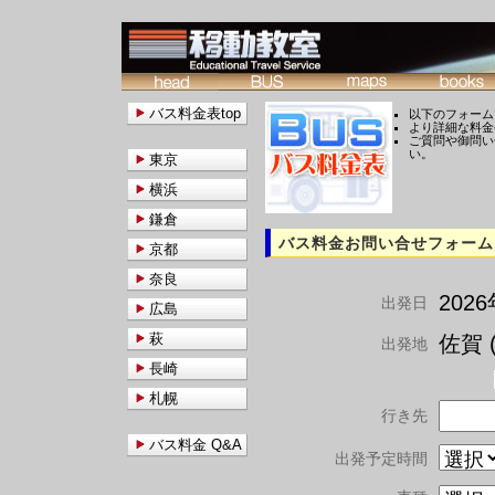
バス料金表top
以下のフォーム
より詳細な料金
ご質問や御問い
い。
東京
横浜
鎌倉
バス料金お問い合せフォーム
京都
奈良
202
出発日
広島
萩
佐賀 (
出発地
長崎
札幌
行き先
バス料金 Q&A
出発予定時間