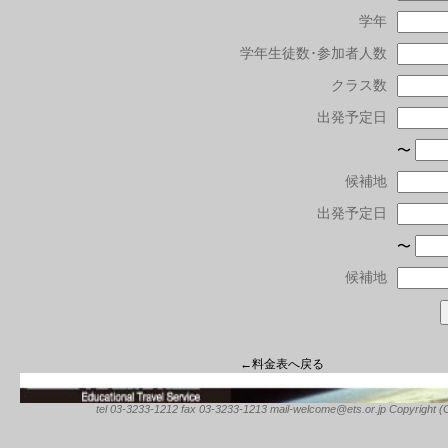
学年
学年生徒数･参加者人数
クラス数
出発予定日
〜
候補地
出発予定日
〜
候補地
←料金表へ戻る
tel 03-3233-1212 fax 03-3233-1213 mail-welcome@ets.or.jp Copyright (C) 