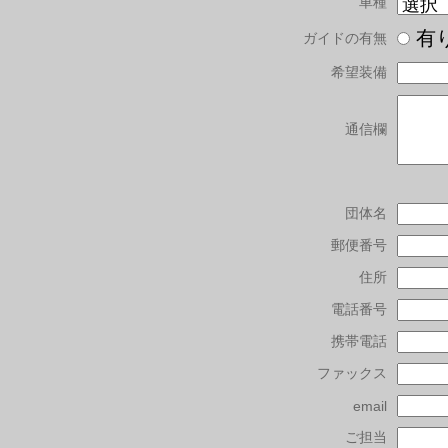
車種
有
ガイドの有無
希望装備
通信欄
団体名
郵便番号
住所
電話番号
携帯電話
ファックス
email
ご担当