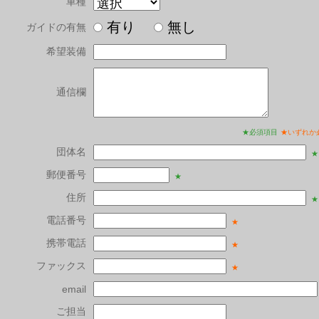
車種
有り
無し
ガイドの有無
希望装備
通信欄
★必須項目
★いずれか
団体名
★
郵便番号
★
住所
★
電話番号
★
携帯電話
★
ファックス
★
email
ご担当