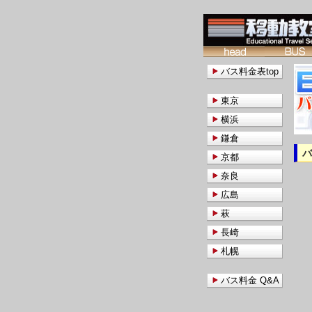
バス料金表top
東京
横浜
鎌倉
京都
奈良
広島
萩
長崎
札幌
バス料金 Q&A