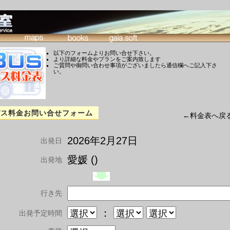
以下のフォームよりお問い合せ下さい。
より詳細な料金やプランをご案内致します
ご質問や御問い合わせ事項がございましたら通信欄へご記入下さ
い。
バス料金お問い合せフォーム
←料金表へ戻
2026年2月27日
出発日
愛媛 ()
出発地
行き先
：
出発予定時間