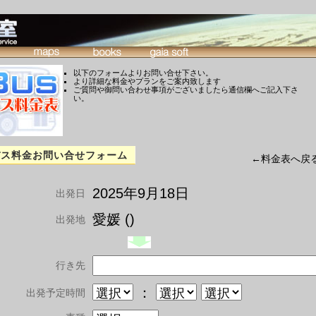
以下のフォームよりお問い合せ下さい。
より詳細な料金やプランをご案内致します
ご質問や御問い合わせ事項がございましたら通信欄へご記入下さ
い。
バス料金お問い合せフォーム
←料金表へ戻
2025年9月18日
出発日
愛媛 ()
出発地
行き先
：
出発予定時間