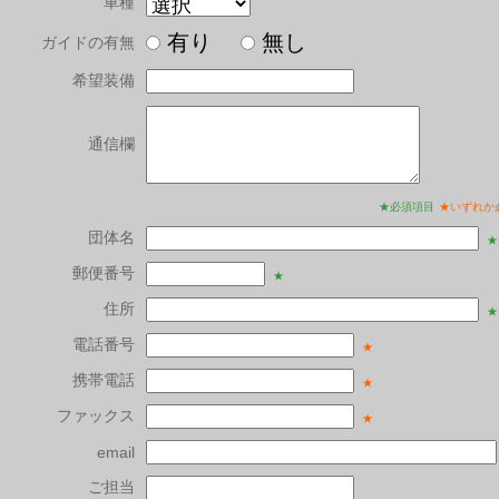
車種
有り
無し
ガイドの有無
希望装備
通信欄
★必須項目
★いずれか
団体名
★
郵便番号
★
住所
★
電話番号
★
携帯電話
★
ファックス
★
email
ご担当