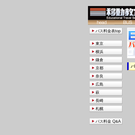
バス料金表top
東京
横浜
鎌倉
京都
奈良
広島
萩
長崎
札幌
バス料金 Q&A