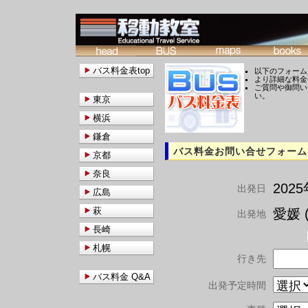
バス料金表top
以下のフォーム
より詳細な料金
ご質問や御問い
い。
東京
横浜
鎌倉
バス料金お問い合せフォーム
京都
奈良
202
出発日
広島
萩
愛媛 (
出発地
長崎
札幌
行き先
バス料金 Q&A
出発予定時間