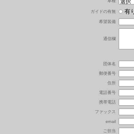
車種
有
ガイドの有無
希望装備
通信欄
団体名
郵便番号
住所
電話番号
携帯電話
ファックス
email
ご担当