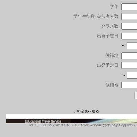
学年
学年生徒数･参加者人数
クラス数
出発予定日
〜
候補地
出発予定日
〜
候補地
←料金表へ戻る
tel 03-3233-1212 fax 03-3233-1213 mail-welcome@ets.or.jp Copyright (C) 