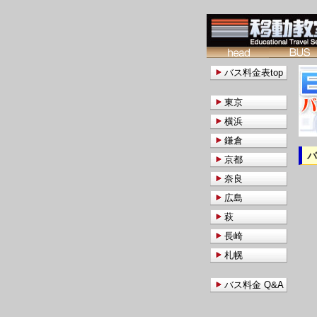
バス料金表top
東京
横浜
鎌倉
京都
奈良
広島
萩
長崎
札幌
バス料金 Q&A