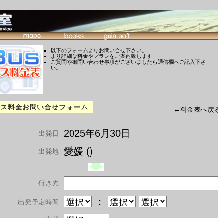
以下のフォームよりお問い合せ下さい。
より詳細な料金やプランをご案内致します
ご質問や御問い合わせ事項がございましたら通信欄へご記入下さ
い。
バス料金お問い合せフォーム
←料金表へ戻
2025年6月30日
出発日
愛媛 ()
出発地
行き先
：
出発予定時間