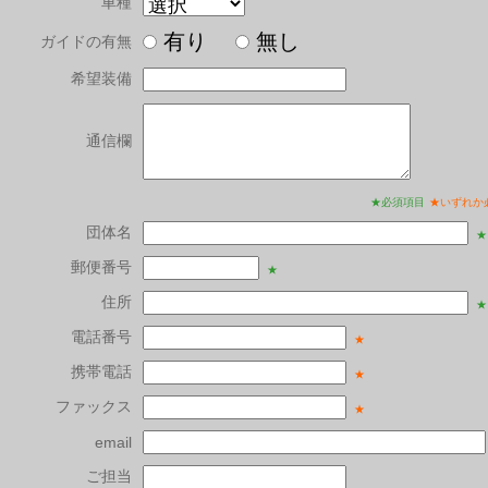
車種
有り
無し
ガイドの有無
希望装備
通信欄
★必須項目
★いずれか
団体名
★
郵便番号
★
住所
★
電話番号
★
携帯電話
★
ファックス
★
email
ご担当