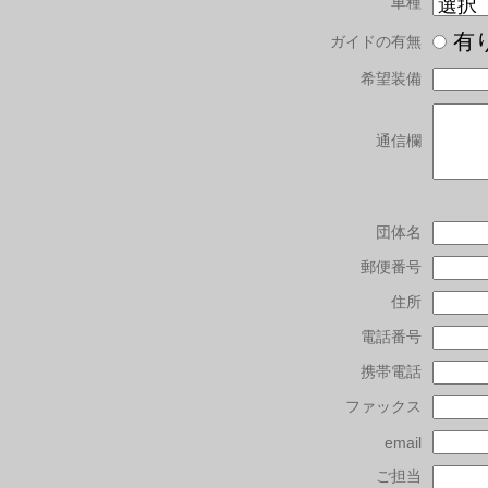
車種
有
ガイドの有無
希望装備
通信欄
団体名
郵便番号
住所
電話番号
携帯電話
ファックス
email
ご担当