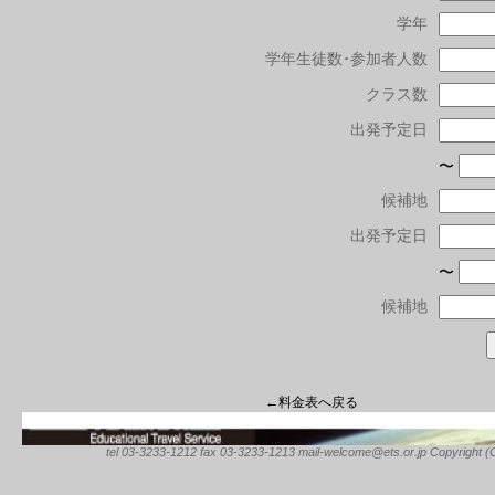
学年
学年生徒数･参加者人数
クラス数
出発予定日
〜
候補地
出発予定日
〜
候補地
←料金表へ戻る
tel 03-3233-1212 fax 03-3233-1213 mail-welcome@ets.or.jp Copyright (C) 