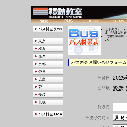
バス料金表top
以下のフォーム
より詳細な料金
ご質問や御問い
い。
東京
横浜
鎌倉
バス料金お問い合せフォーム
京都
奈良
202
出発日
広島
萩
愛媛 (
出発地
長崎
札幌
行き先
バス料金 Q&A
出発予定時間