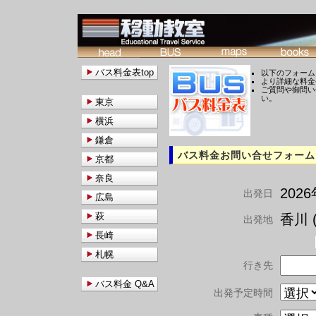
バス料金表top
以下のフォーム
より詳細な料金
ご質問や御問い
い。
東京
横浜
鎌倉
バス料金お問い合せフォーム
京都
奈良
202
出発日
広島
萩
香川 (
出発地
長崎
札幌
行き先
バス料金 Q&A
出発予定時間