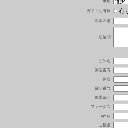
車種
有
ガイドの有無
希望装備
通信欄
団体名
郵便番号
住所
電話番号
携帯電話
ファックス
email
ご担当