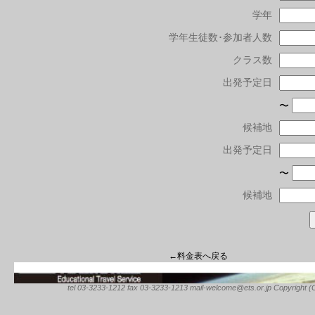
学年
学年生徒数･参加者人数
クラス数
出発予定日
〜
候補地
出発予定日
〜
候補地
←料金表へ戻る
tel 03-3233-1212 fax 03-3233-1213 mail-welcome@ets.or.jp Copyright (C) 